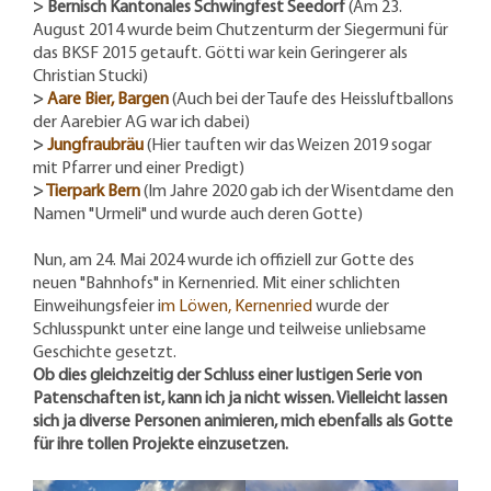
> Bernisch Kantonales Schwingfest Seedorf
(Am 23.
August 2014 wurde beim Chutzenturm der Siegermuni für
das BKSF 2015 getauft. Götti war kein Geringerer als
Christian Stucki)
>
Aare Bier, Bargen
(Auch bei der Taufe des Heissluftballons
der Aarebier AG war ich dabei)
>
Jungfraubräu
(Hier tauften wir das Weizen 2019 sogar
mit Pfarrer und einer Predigt)
>
Tierpark Bern
(Im Jahre 2020 gab ich der Wisentdame den
Namen "Urmeli" und wurde auch deren Gotte)
Nun, am 24. Mai 2024 wurde ich offiziell zur Gotte des
neuen "Bahnhofs" in Kernenried. Mit einer schlichten
Einweihungsfeier i
m Löwen, Kernenried
wurde der
Schlusspunkt unter eine lange und teilweise unliebsame
Geschichte gesetzt.
Ob dies gleichzeitig der Schluss einer lustigen Serie von
Patenschaften ist, kann ich ja nicht wissen. Vielleicht lassen
sich ja diverse Personen animieren, mich ebenfalls als Gotte
für ihre tollen Projekte einzusetzen.