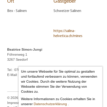
Ort
Gastgeber
Bex - Salinen
Schweizer Salinen
https://salina-
helvetica.ch/mines
Beatrice Simon-Jungi
Föhrenweg 1
3267 Seedorf
Tel.: 078 646 16 05
Um unsere Webseite für Sie optimal zu gestalten
E-Mail:
beatrice.simon@bluewin.ch
und fortlaufend verbessern zu können, verwenden
wir Cookies. Durch die weitere Nutzung der
Webseite stimmen Sie der Verwendung von
Cookies zu.
© 2026
Beatrice Simon-Jungi
Rechtliche Hinweise
Weitere Informationen zu Cookies erhalten Sie in
Impressum
Sitemap
Suchen
Seite ausdrucken
unserer
Datenschutzerklärung
.